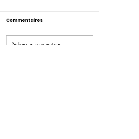
Commentaires
Rédigez un commentaire...
Ouverture de notre
ADRESSE
matériauthèque
208 Grand Rue
38650 Monestier-de-Clermont
TELEPHONE
07 69 42 73 67
EMAIL