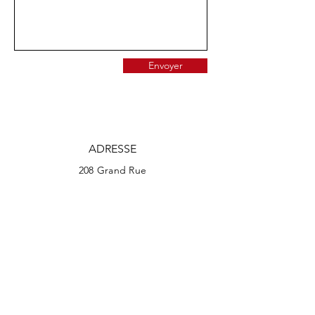
Envoyer
ADRESSE
208 Grand Rue
38650 Monestier-de-Clermont
TELEPHONE
07 69 42 73 67
EMAIL
Formulaire de contact en ligne